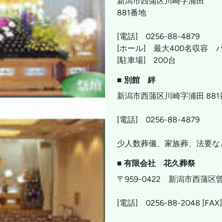
新潟市西蒲区川崎字浦田
881番地
[電話] 0256-88-4879
[ホール] 最大400名収容
[駐車場] 200台
■ 別館 絆
新潟市西蒲区川崎字浦田 881
[電話] 0256-88-4879
少人数葬儀、家族葬、法要な
■ 有限会社 花久葬祭
〒959-0422 新潟市西蒲区曽
[電話] 0256-88-2048 [FAX