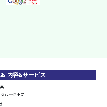
内容&サービス
募集
掛け金は一切不要
は